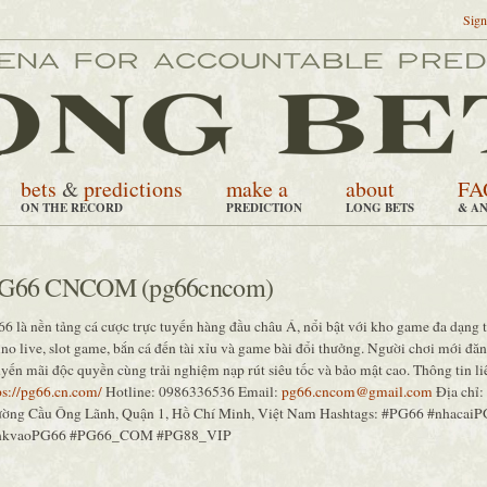
Sign
bets
&
predictions
make a
about
FA
ON THE RECORD
PREDICTION
LONG BETS
& A
G66 CNCOM (pg66cncom)
6 là nền tảng cá cược trực tuyến hàng đầu châu Á, nổi bật với kho game đa dạng t
ino live, slot game, bắn cá đến tài xỉu và game bài đổi thưởng. Người chơi mới đă
yến mãi độc quyền cùng trải nghiệm nạp rút siêu tốc và bảo mật cao. Thông tin li
ps://pg66.cn.com/
Hotline: 0986336536 Email:
pg66.cncom@gmail.com
Địa chỉ:
ờng Cầu Ông Lãnh, Quận 1, Hồ Chí Minh, Việt Nam Hashtags: #PG66 #nhaca
inkvaoPG66 #PG66_COM #PG88_VIP