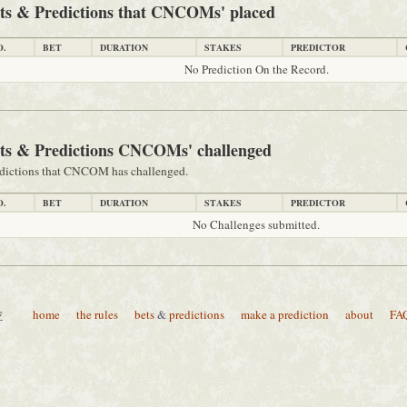
ts & Predictions that CNCOMs' placed
O.
BET
DURATION
STAKES
PREDICTOR
No Prediction On the Record.
ts & Predictions CNCOMs' challenged
dictions that CNCOM has challenged.
O.
BET
DURATION
STAKES
PREDICTOR
No Challenges submitted.
home
the rules
bets
&
predictions
make a prediction
about
FA