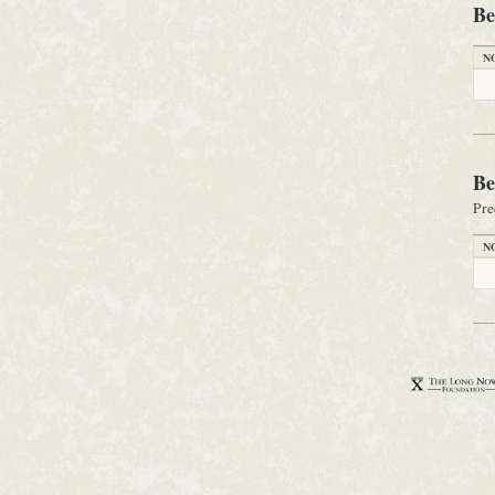
Be
N
Be
Pre
N