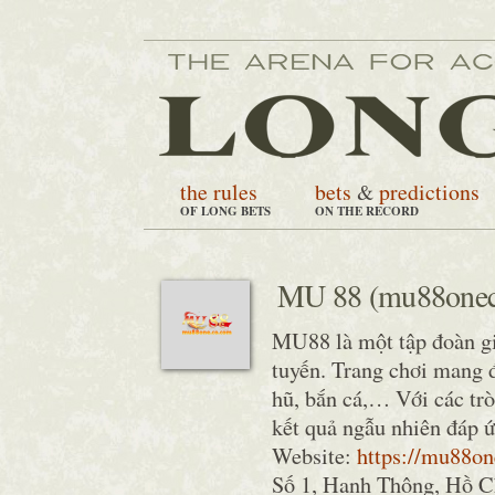
the rules
bets
&
predictions
OF LONG BETS
ON THE RECORD
MU 88 (mu88one
MU88 là một tập đoàn giải
tuyến. Trang chơi mang đ
hũ, bắn cá,… Với các trò
kết quả ngẫu nhiên đáp 
Website:
https://mu88on
Số 1, Hạnh Thông, Hồ C