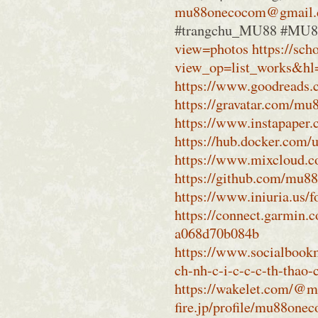
mu88onecocom@gmail
#trangchu_MU88 #MU88
view=photos
https://sch
view_op=list_works&
https://www.goodreads
https://gravatar.com/m
https://www.instapaper
https://hub.docker.com
https://www.mixcloud.
https://github.com/mu
https://www.iniuria.u
https://connect.garmin.
a068d70b084b
https://www.socialbook
ch-nh-c-i-c-c-c-th-thao-
https://wakelet.com/@
fire.jp/profile/mu88one