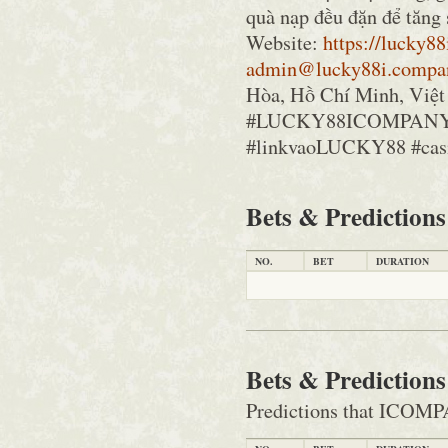
quà nạp đều đặn để tăng s
Website:
https://lucky8
admin@lucky88i.compa
Hòa, Hồ Chí Minh, Vi
#LUCKY88ICOMPANY 
#linkvaoLUCKY88 #c
Bets & Prediction
NO.
BET
DURATION
Bets & Predictio
Predictions that ICOMP