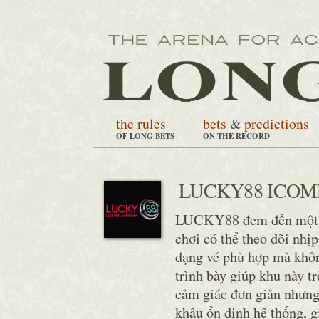
the rules
bets
&
predictions
OF LONG BETS
ON THE RECORD
LUCKY88 ICOMPA
LUCKY88 đem đến một mà
chơi có thể theo dõi nhị
dạng vé phù hợp mà khôn
trình bày giúp khu này t
cảm giác đơn giản nhưng
khâu ổn định hệ thống, gi