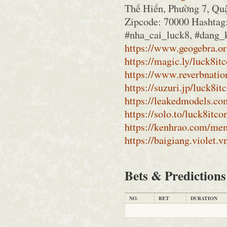
Thế Hiển, Phường 7, Qu
Zipcode: 70000 Hashtag:
#nha_cai_luck8, #dang
https://www.geogebra.
https://magic.ly/luck8i
https://www.reverbnatio
https://suzuri.jp/luck8i
https://leakedmodels.c
https://solo.to/luck8itc
https://kenhrao.com/me
https://baigiang.violet.
Bets & Predictions 
NO.
BET
DURATION