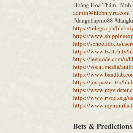
Hoàng Hoa Thám, Bình L
admin@hlebniy.ru.com
T
#dangnhapmu88 #dang
https://telegra.ph/hleb
https://www.shippingexp
https://schoolido.lu/use
https://www.twitch.tv/h
https://leetcode.com/u/
https://vocal.media/aut
https://www.bandlab.co
https://justpaste.it/u/hl
https://www.myvidster.c
https://www.rwaq.org/u
https://www.myminifact
Bets & Predictions