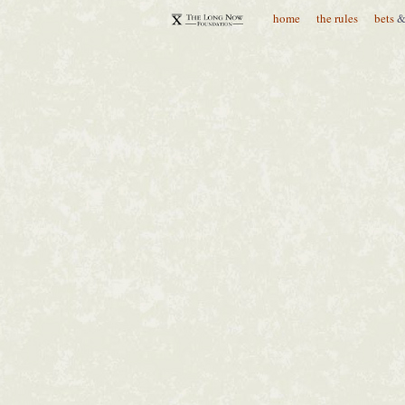
home
the rules
bets