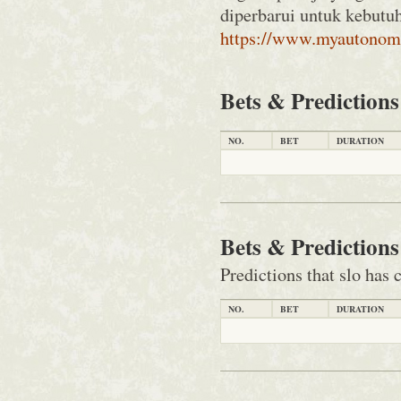
diperbarui untuk kebutuh
https://www.myautonom
Bets & Predictions 
NO.
BET
DURATION
Bets & Predictions
Predictions that slo has 
NO.
BET
DURATION